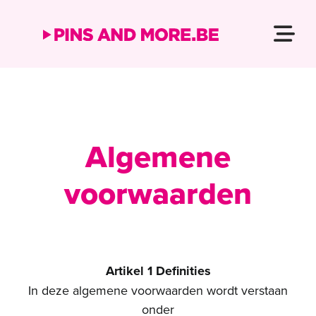
Ga
naar
Tog
inhoud
Home
Navi
Over ons
Portfolio
Algemene
Contact
voorwaarden
NL
Artikel 1 Definities
In deze algemene voorwaarden wordt verstaan
onder