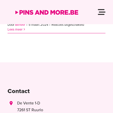
PDF 2024
Ga
naar
Tog
inhoud
Home
voor
Door
Beheer
|
5 maart 2024
|
Reacties uitgeschakeld
Navi
PDF
Lees meer
2024
Over ons
Portfolio
Contact
Contact
De Vente 1-D
7261 ST Ruurlo